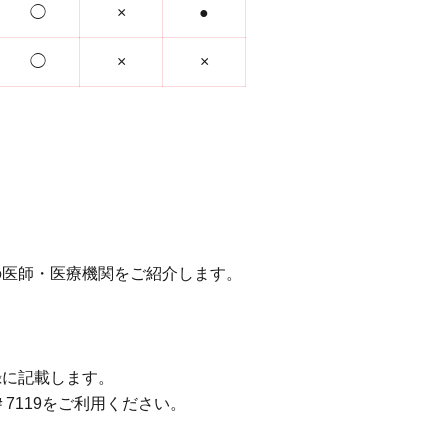
◯
×
●
◯
×
×
の医師・医療機関をご紹介します。
録に記載します。
＃7119をご利用ください。