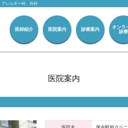
、アレルギー科、外科
オンラ
医師紹介
医院案内
診療案内
診療
医院案内
医院名
落合駅前クリニ